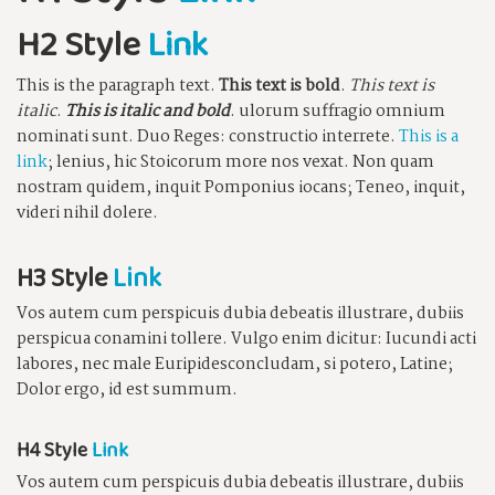
H2 Style
Link
This is the paragraph text.
This text is bold
.
This text is
italic
.
This is italic and bold
. ulorum suffragio omnium
nominati sunt. Duo Reges: constructio interrete.
This is a
link
; lenius, hic Stoicorum more nos vexat. Non quam
nostram quidem, inquit Pomponius iocans; Teneo, inquit,
videri nihil dolere.
H3 Style
Link
Vos autem cum perspicuis dubia debeatis illustrare, dubiis
perspicua conamini tollere. Vulgo enim dicitur: Iucundi acti
labores, nec male Euripidesconcludam, si potero, Latine;
Dolor ergo, id est summum.
H4 Style
Link
Vos autem cum perspicuis dubia debeatis illustrare, dubiis